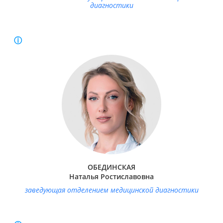
диагностики
Образование:
Новосибирский Государственный медицинский
университет, Лечебное дело, 2008.
Специальность:
Врач-рентгенолог.
Стаж работы:
17 лет.
Удостоверение о повышении квалификации по
рентгенологии:
12.09.2024.
Свидетельство об аккредитации специалиста:
22.04.2025.
Удостоверение по специальности:
Организация
здравоохранения и общественное здоровье 21.09.2024.
Свидетельство об аккредитации специалиста:
ОБЕДИНСКАЯ
Организация здравоохранения и общественное здоровье
Наталья Ростиславовна
26.02.2025.
заведующая отделением медицинской диагностики