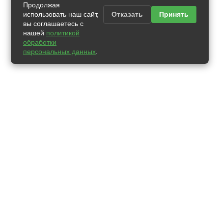
Продолжая
использовать наш сайт,
Отказать
Принять
вы соглашаетесь с
нашей
политикой
обработки
персональных данных
.
Компания
Наши телефоны:
Услуги
+7 (383) 330-73-53
Прайс
+7 (383) 330-15-05
Команда
Статьи
+7 (383) 305-40-43
Пациентам
Вакансии
Контакты