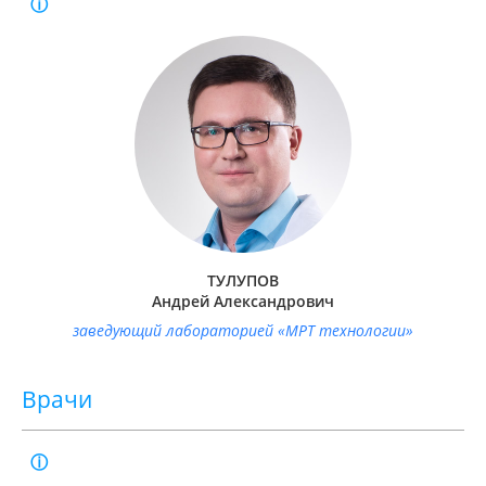
Образование:
Московский государственный университет им.
М.В. Ломоносова, 2005.
Специальность:
Врач-рентгенолог.
Ученая степень:
Доктор медицинских наук, профессор РАН,
член-корреспондент РАН
Стаж работы:
20 лет.
Удостоверение о повышении квалификации по
рентгенологии:
15.05.2024.
Свидетельство об аккредитации специалиста:
27.05.2025.
ТУЛУПОВ
Андрей Александрович
заведующий лабораторией «МРТ технологии»
Врачи