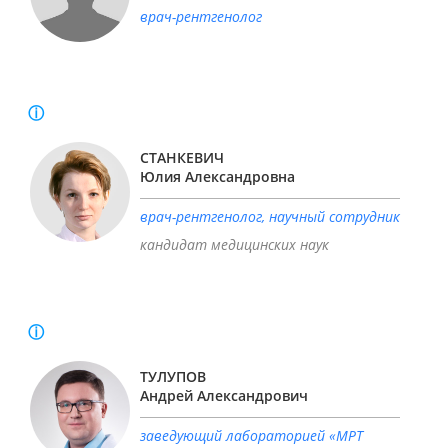
исследовательский государственный университет» г.
врач-рентгенолог
Новосибирск
Ординатура по специальности:
Рентгенология от 02.07.2025 г.
Специальность:
Врач-рентгенолог
Свидетельство об аккредитации специалиста:
23.07.2025.
Образование:
Новосибирский государственный медицинский
СТАНКЕВИЧ
институт, Рентгенология, 2012
Юлия Александровна
Специальность:
Врач-рентгенолог.
Ученая степень:
Кандидат медицинских наук.
врач-рентгенолог, научный сотрудник
Стаж работы:
13 лет
кандидат медицинских наук
Свидетельство об аккредитации по рентгенологии:
24.06.2025.
Образование:
Московский государственный университет им.
ТУЛУПОВ
М.В. Ломоносова, 2005.
Андрей Александрович
Специальность:
Врач-рентгенолог.
Ученая степень:
Доктор медицинских наук, профессор РАН,
заведующий лабораторией «МРТ
член-корреспондент РАН