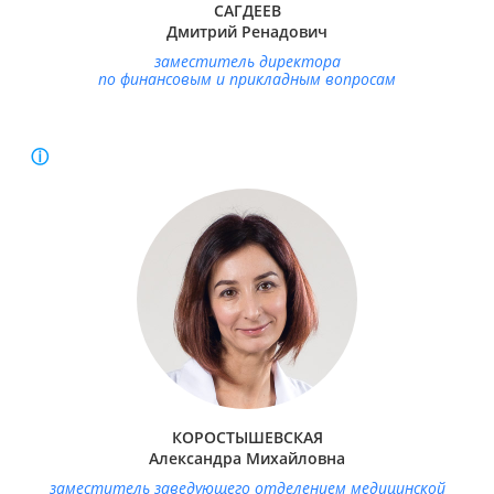
САГДЕЕВ
Дмитрий Ренадович
заместитель директора
по финансовым и прикладным вопросам
Образование:
Новосибирский государственный медицинский
институт, Педиатрия, 1994.
Специальность:
Врач-рентгенолог, онколог.
Ученая степень:
Доктор медицинских наук.
Стаж работы:
30 лет.
Удостоверение о повышении квалификации по
рентгенологии:
28.07.2025 г
КОРОСТЫШЕВСКАЯ
Александра Михайловна
заместитель заведующего отделением медицинской